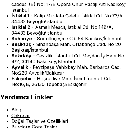
caddesi (B) No: 17/B Opera Onur Pasajı Altı Kadıköy/
İstanbul
İstiklal 1
-
Katip Mustafa Çelebi, İstiklal Cd. No:73/A,
34433 Beyoğlu/İstanbul
İstiklal 2
-
Asmalı Mescit, İstiklal Cd. No:148/A,
34433 Beyoğlu/İstanbul
Bahariye
-
Söğütlüçeşme Cd. 64 Kadıköy/İstanbul
Beşiktaş
-
Sinanpaşa Mah. Ortabahçe Cad. No 20
Beşiktaş/İstanbul
Bakırköy
-
Cevizlik, İstanbul Cd. Meydan İş Hanı No
4/2, 34140 Bakırköy/İstanbul
Ayvalık
-
Fevzipaşa Vehbibey Mah. Barbaros Cad.
No:220 Ayvalık/Balıkesir
Eskişehir
-
Hoşnudiye Mah. İsmet İnönü 1 Cd.
No:16/B, 26130 Tepebaşı/Eskişehir
Yardımcı Linkler
Blog
Çakralar
Doğal Taşlar ve Özellikleri
Burçlara Göre Taşlar