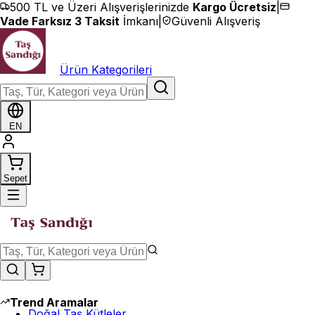
İçeriğe geç
500 TL ve Üzeri Alışverişlerinizde
Kargo Ücretsiz
|
Vade Farksız 3 Taksit
İmkanı
|
Güvenli Alışveriş
Ürün Kategorileri
EN
Sepet
Trend Aramalar
Doğal Taş Kütleler