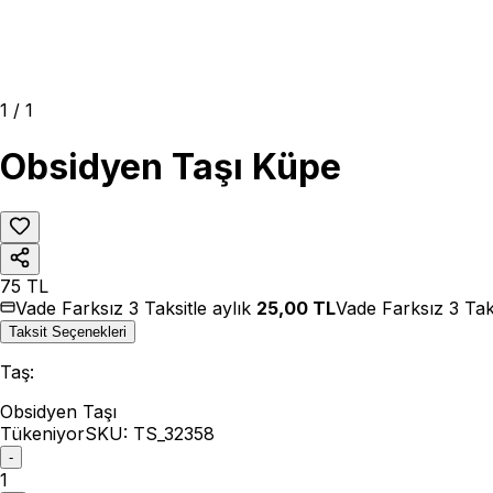
1
/
1
Obsidyen Taşı Küpe
75
TL
Vade Farksız 3 Taksitle aylık
25,00
TL
Vade Farksız 3 Tak
Taksit Seçenekleri
Taş
:
Obsidyen Taşı
Tükeniyor
SKU:
TS_32358
-
1