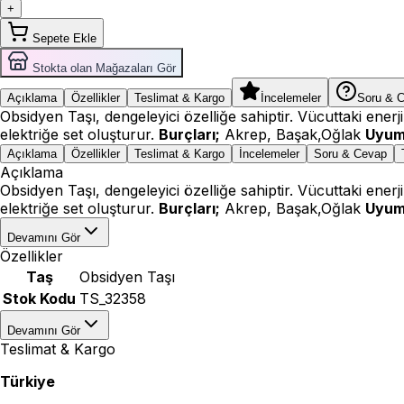
+
Sepete Ekle
Stokta olan Mağazaları Gör
Açıklama
Özellikler
Teslimat & Kargo
İncelemeler
Soru & 
Obsidyen Taşı, dengeleyici özelliğe sahiptir. Vücuttaki enerj
elektriğe set oluşturur.
Burçları;
Akrep, Başak,Oğlak
Uyum
Açıklama
Özellikler
Teslimat & Kargo
İncelemeler
Soru & Cevap
Açıklama
Obsidyen Taşı, dengeleyici özelliğe sahiptir. Vücuttaki enerj
elektriğe set oluşturur.
Burçları;
Akrep, Başak,Oğlak
Uyum
Devamını Gör
Özellikler
Taş
Obsidyen Taşı
Stok Kodu
TS_32358
Devamını Gör
Teslimat & Kargo
Türkiye