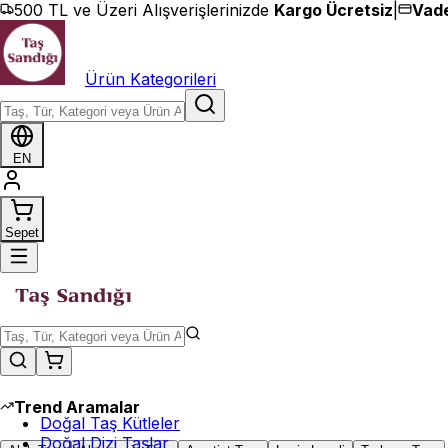
İçeriğe geç
500 TL ve Üzeri Alışverişlerinizde
Kargo Ücretsiz
|
Vade
Ürün Kategorileri
EN
Sepet
Trend Aramalar
Doğal Taş Kütleler
Doğal Dizi Taşlar