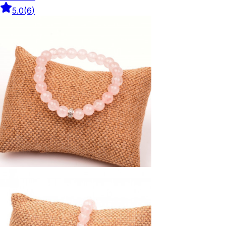
5.0
(
6
)