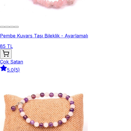
Pembe Kuvars Taşı Bileklik - Ayarlamalı
85 TL
Çok Satan
5.0
(
5
)