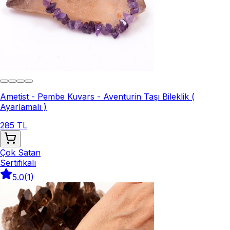
Ametist - Pembe Kuvars - Aventurin Taşı Bileklik (
Ayarlamalı )
285 TL
Çok Satan
Sertifikalı
5.0
(
1
)