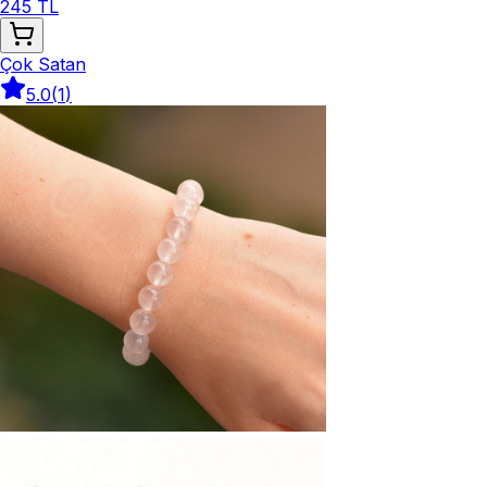
245 TL
Çok Satan
5.0
(
1
)