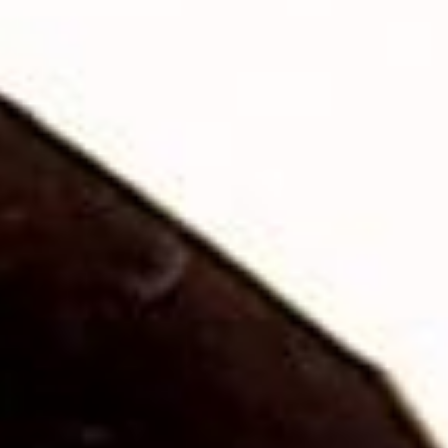
hem estetik hem de manevi bir anlam taşıyan bir
aksesuardır. Tasarımları genellikle sade, doğal taşların
zarif bir şekilde dizildiği modellerden oluşur ve günlük
kullanım için ideal bir seçenek sunar. Pembe kuvars
bileklik, ruhsal dengeyi artırmak ve kişisel huzuru bulmak
isteyenler için hem şık hem de anlamlı bir tercih olabilir.
Pembe kuvars taşı bileklik ise bu taşın yuvarlanmış,
kesilmiş veya cilalanmış boncuklar hâline getirilerek ip ya
da elastik misina üzerine dizilmesiyle oluşturulur. Bileklik
formu sayesinde taşın gün boyu tenle temas hâlinde
olması sağlanır. Bu temasın, taşın enerjisinin daha iyi
hissedilmesine yardımcı olduğuna inanılır.
Pembe Kuvars Taşı Nedir?
Pembe kuvars
, genellikle pembemsi tonlarda olan bir