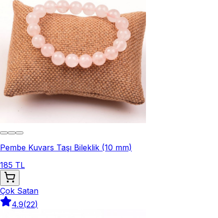
Pembe Kuvars Taşı Bileklik (10 mm)
185 TL
Çok Satan
4.9
(
22
)