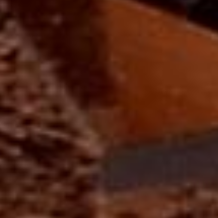
bilinmektedir. Sevgi, huzur ve duygusal iyileşme taşı olarak
anıldığı ve kalp çakrası ile bağlantılı olduğuna inanıldığı
düşünülmektedir. Pembe kuvars bileklik, içerisinde pembe
kuvars taşlarının kullanıldığı ve genellikle şık bir tasarımla
sunulan takı parçasıdır. Pembe kuvars, doğal olarak açık
pembe tonlarında bulunan bir kuvars çeşididir. Taşın rengi,
genellikle doğada bulunan titanyum, manganez veya demir
elementlerinden kaynaklanmaktadır. Bu taş, yumuşak rengi
ve pürüzsüz dokusu ile pek çok kişi tarafından tercih
edilmektedir. Pembe kuvars bileklik, bu taşların dizilmesiyle
oluşturulmuş şık bir takıdır. Göz alıcı pembe tonları,
bileklere zarif bir görünüm verirken, taşın taşıdığı anlamlar
da kullanıcısına ruhsal faydalar sağladığı düşünülen
özellikler taşır.
Pembe kuvars bileklikler, her yaştan insana hitap