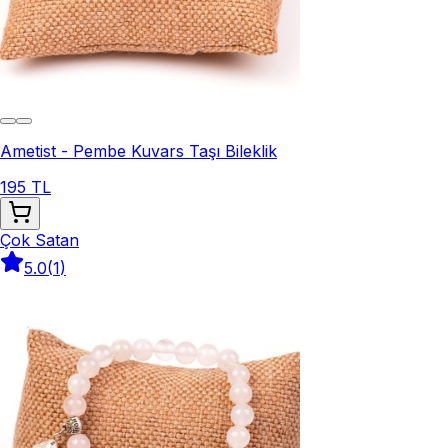
Ametist - Pembe Kuvars Taşı Bileklik
195 TL
Çok Satan
5.0
(
1
)