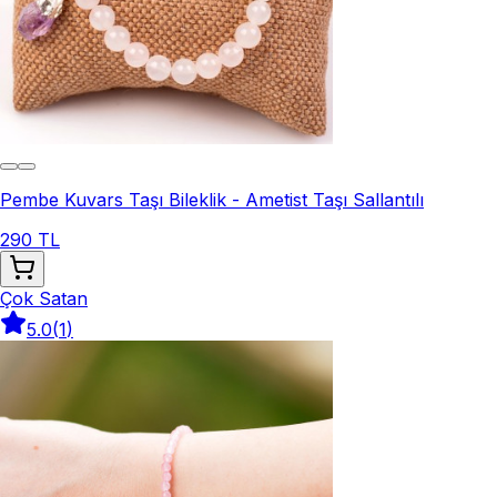
Pembe Kuvars Taşı Bileklik - Ametist Taşı Sallantılı
290 TL
Çok Satan
5.0
(
1
)