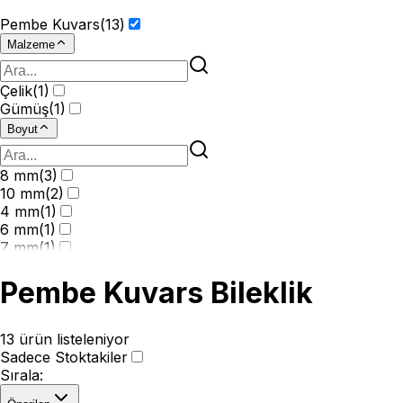
Pembe Kuvars
(
13
)
Malzeme
Çelik
(
1
)
Gümüş
(
1
)
Boyut
8 mm
(
3
)
10 mm
(
2
)
4 mm
(
1
)
6 mm
(
1
)
7 mm
(
1
)
Pembe Kuvars Bileklik
13
ürün listeleniyor
Sadece Stoktakiler
Sırala
: