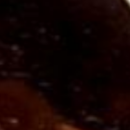
kuvars çeşididir. Bu taş, içerisinde bulunan manganez ve
titanyum mineralleri sayesinde pembe renk alır. Pembe
kuvarsın rengi, genellikle açık pembe tonlarından koyu
pembe tonlarına kadar değişebilir. Doğal pembe kuvars
taşı, genellikle yuvarlak veya oval şekilde cilalanarak
bileziklerde kullanılır. Pembe kuvars, doğada yarı saydam
ya da saydam olarak bulunan ve genellikle pembe
tonlarında olan bir kuvars türüdür. Taşın rengi, içerisindeki
iz elementlerin ve minerallerin yoğunluğuna göre değişiklik
gösterebilir. Pembe kuvars taşının, sevgi ve şefkat
enerjilerini taşıdığına inanılır. Bu nedenle, genellikle
duygusal iyileşme, huzur ve pozitif enerjiyi artırmak
amacıyla kullanıldığı kabul edilir. Pembe kuvars taşı
bileklikler, bu enerjileri bileğinizde taşırken aynı zamanda
estetik bir aksesuar olarak şıklığınızı tamamlar. Pembe
kuvars taşı, kuvars grubuna ait olan ve doğal olarak
yumuşak pembe tonlarına sahip bir kristal olarak