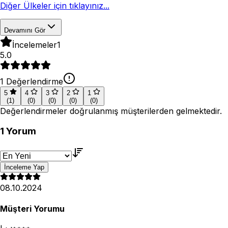
Diğer Ülkeler için tıklayınız...
Devamını Gör
İncelemeler
1
5.0
1
Değerlendirme
5
4
3
2
1
(
1
)
(
0
)
(
0
)
(
0
)
(
0
)
Değerlendirmeler doğrulanmış müşterilerden gelmektedir.
1
Yorum
İnceleme Yap
08.10.2024
Müşteri Yorumu