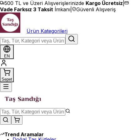
İçeriğe geç
500 TL ve Üzeri Alışverişlerinizde
Kargo Ücretsiz
|
Vade Farksız 3 Taksit
İmkanı
|
Güvenli Alışveriş
Ürün Kategorileri
EN
Sepet
Trend Aramalar
Doğal Taş Kütleler