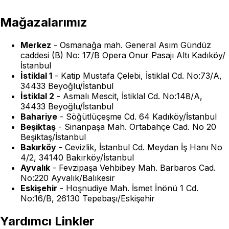
Mağazalarımız
Merkez
-
Osmanağa mah. General Asım Gündüz
caddesi (B) No: 17/B Opera Onur Pasajı Altı Kadıköy/
İstanbul
İstiklal 1
-
Katip Mustafa Çelebi, İstiklal Cd. No:73/A,
34433 Beyoğlu/İstanbul
İstiklal 2
-
Asmalı Mescit, İstiklal Cd. No:148/A,
34433 Beyoğlu/İstanbul
Bahariye
-
Söğütlüçeşme Cd. 64 Kadıköy/İstanbul
Beşiktaş
-
Sinanpaşa Mah. Ortabahçe Cad. No 20
Beşiktaş/İstanbul
Bakırköy
-
Cevizlik, İstanbul Cd. Meydan İş Hanı No
4/2, 34140 Bakırköy/İstanbul
Ayvalık
-
Fevzipaşa Vehbibey Mah. Barbaros Cad.
No:220 Ayvalık/Balıkesir
Eskişehir
-
Hoşnudiye Mah. İsmet İnönü 1 Cd.
No:16/B, 26130 Tepebaşı/Eskişehir
Yardımcı Linkler