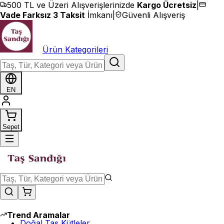
İçeriğe geç
500 TL ve Üzeri Alışverişlerinizde
Kargo Ücretsiz
|
Vade Farksız 3 Taksit
İmkanı
|
Güvenli Alışveriş
Ürün Kategorileri
EN
Sepet
Trend Aramalar
Doğal Taş Kütleler