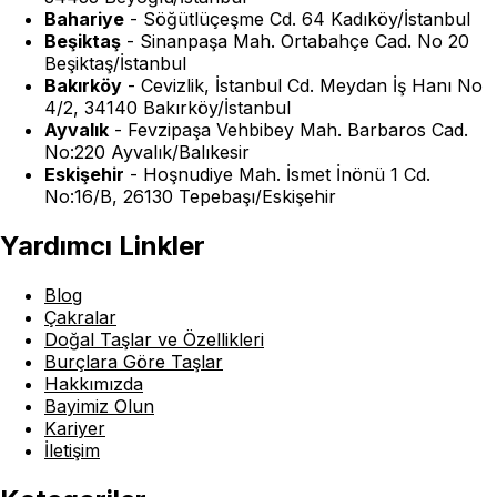
Bahariye
-
Söğütlüçeşme Cd. 64 Kadıköy/İstanbul
Beşiktaş
-
Sinanpaşa Mah. Ortabahçe Cad. No 20
Beşiktaş/İstanbul
Bakırköy
-
Cevizlik, İstanbul Cd. Meydan İş Hanı No
4/2, 34140 Bakırköy/İstanbul
Ayvalık
-
Fevzipaşa Vehbibey Mah. Barbaros Cad.
No:220 Ayvalık/Balıkesir
Eskişehir
-
Hoşnudiye Mah. İsmet İnönü 1 Cd.
No:16/B, 26130 Tepebaşı/Eskişehir
Yardımcı Linkler
Blog
Çakralar
Doğal Taşlar ve Özellikleri
Burçlara Göre Taşlar
Hakkımızda
Bayimiz Olun
Kariyer
İletişim