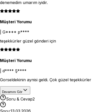
denemedim umarım iyidir.
Müşteri Yorumu
|
G**** p****
teşekkürler güzel gönderi için
Müşteri Yorumu
|
d**** Ş****
Gorseldekinin aynisi geldi. Çok güzel teşekkürler
Devamını Gör
Soru & Cevap
2
Soru:
13.03.2026