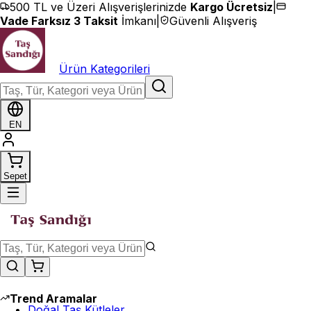
İçeriğe geç
500 TL ve Üzeri Alışverişlerinizde
Kargo Ücretsiz
|
Vade Farksız 3 Taksit
İmkanı
|
Güvenli Alışveriş
Ürün Kategorileri
EN
Sepet
Trend Aramalar
Doğal Taş Kütleler