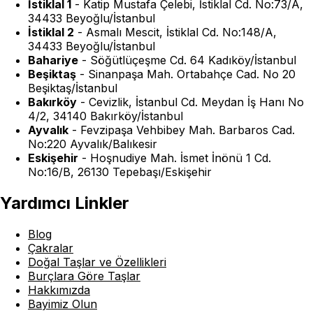
İstiklal 1
-
Katip Mustafa Çelebi, İstiklal Cd. No:73/A,
34433 Beyoğlu/İstanbul
İstiklal 2
-
Asmalı Mescit, İstiklal Cd. No:148/A,
34433 Beyoğlu/İstanbul
Bahariye
-
Söğütlüçeşme Cd. 64 Kadıköy/İstanbul
Beşiktaş
-
Sinanpaşa Mah. Ortabahçe Cad. No 20
Beşiktaş/İstanbul
Bakırköy
-
Cevizlik, İstanbul Cd. Meydan İş Hanı No
4/2, 34140 Bakırköy/İstanbul
Ayvalık
-
Fevzipaşa Vehbibey Mah. Barbaros Cad.
No:220 Ayvalık/Balıkesir
Eskişehir
-
Hoşnudiye Mah. İsmet İnönü 1 Cd.
No:16/B, 26130 Tepebaşı/Eskişehir
Yardımcı Linkler
Blog
Çakralar
Doğal Taşlar ve Özellikleri
Burçlara Göre Taşlar
Hakkımızda
Bayimiz Olun