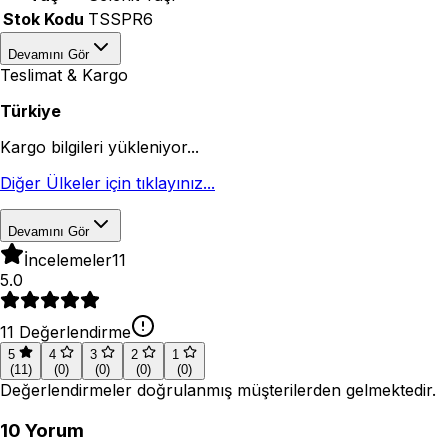
Stok Kodu
TSSPR6
Devamını Gör
Teslimat & Kargo
Türkiye
Kargo bilgileri yükleniyor...
Diğer Ülkeler için tıklayınız...
Devamını Gör
İncelemeler
11
5.0
11
Değerlendirme
5
4
3
2
1
(
11
)
(
0
)
(
0
)
(
0
)
(
0
)
Değerlendirmeler doğrulanmış müşterilerden gelmektedir.
10
Yorum