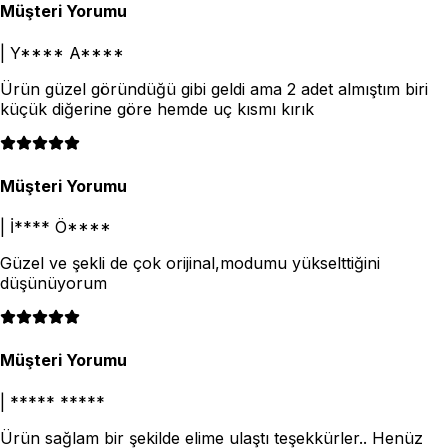
Müşteri Yorumu
|
Y**** A****
Ürün güzel göründüğü gibi geldi ama 2 adet almıştım biri
küçük diğerine göre hemde uç kısmı kırık
Müşteri Yorumu
|
İ**** Ö****
Güzel ve şekli de çok orijinal,modumu yükselttiğini
düşünüyorum
Müşteri Yorumu
|
***** *****
Ürün sağlam bir şekilde elime ulaştı teşekkürler.. Henüz