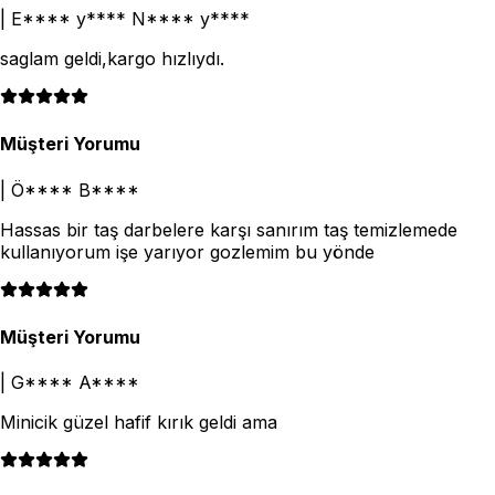
|
E**** y**** N**** y****
saglam geldi,kargo hızlıydı.
Müşteri Yorumu
|
Ö**** B****
Hassas bir taş darbelere karşı sanırım taş temizlemede
kullanıyorum işe yarıyor gozlemim bu yönde
Müşteri Yorumu
|
G**** A****
Minicik güzel hafif kırık geldi ama