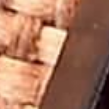
arayışında olan kişiler için uygundur. Doğal taşların
enerjisini hissetmek isteyen herkes, shungite taşı kolyenin
faydalarından yararlanabilir. Ayrıca, meditasyon yapan ve
ruhsal çalışmalar yürüten bireyler için de etkili bir yardımcı
olarak kabul edilmektedir. Estetik ve şifalı bir takı arayan
herkes için shungite taşı kolye mükemmel bir seçimdir.
Shungite Taşı Hangi Burçlarla Uyumlu?
Astrolojiye göre shungite taşı, birçok burçla uyumlu olarak
kabul edilir. Toprak elementine sahip burçlar, özellikle
Başak, Oğlak ve Boğa burçları, shungite taşının
enerjisinden daha fazla fayda sağlayabilir. Bununla birlikte,
farklı burçlardan bireyler de shungite taşının koruyucu ve
dengeleyici enerjisinden yararlanabilirler.
Shungite Taşı Kolye ile Meditasyon ve