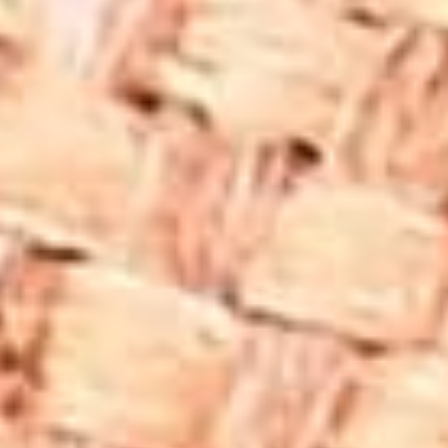
fiyat aralıklarında yer alırken, seri üretim modeller daha
uygun fiyat seçenekleri sunabilir. Taşın kalitesi ve saflığı,
fiyat üzerinde etkili olan önemli faktörlerdendir. Daha saf
ve kaliteli shungite taşları, genellikle daha yüksek fiyatlıdır.
Ayrıca, kullanılan metalin türü de kolyenin fiyatını
etkileyebilir.
Shungite Taşı Kolye Özellikleri ve
Faydaları
Shungite taşı kolye, sadece estetik bir takı değil, aynı
zamanda şifalı ve koruyucu özellikleriyle dikkat çeken bir
aksesuardır. Bu taşın sunduğu bazı özellikler ve faydalar
şunlardır:
Elektromanyetik Alanlardan Koruma
: Shungite
taşının, elektromanyetik radyasyona karşı koruma