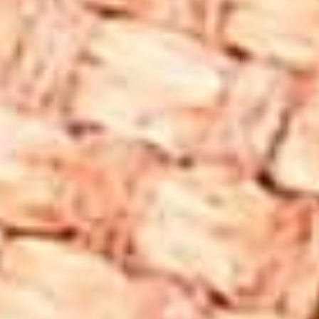
sağladığı düşünülmektedir. Özellikle bilgisayar, cep
telefonu ve diğer elektronik cihazlardan yayılan zararlı
dalgalara karşı bir kalkan oluşturduğu kabul edilir.
Negatif Enerjiyi Emme ve Arındırma
: Shungite
taşının, negatif enerjileri emdiği ve çevresine pozitif
enerji yaydığı bilinmektedir. Bu nedenle, ruhsal dengeyi
sağlamak ve olumsuz düşüncelerden arınmak için
tercih edilir.
Topraklama ve Denge Sağlama
: Shungite taşı,
topraklama taşları arasında yer alır. Meditasyon
sırasında kullanıldığında, beden ve zihni dengelemeye
yardımcı olabilir.
Fiziksel Sağlık Destekleyici
: Alternatif şifa
yöntemlerinde, shungite taşının fiziksel sağlık üzerinde
olumlu etkiler sunduğuna inanılır. Özellikle ağrı ve
iltihaplanmalara karşı rahatlama sağladığı