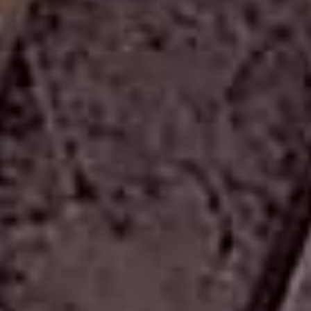
Öncelikle, kolyenin gerçek shungite taşından yapılmış
olduğundan emin olmalısınız. Sahte veya işlenmiş shungite
taşları da piyasada bulunabilmektedir. Ayrıca, kolyenin
tasarımı ve malzemesi de kişisel tercihlere göre seçilebilir.
Bazı kişiler sadece shungite taşının enerjisinden
faydalanmak isterken, bazıları da estetik görünümüne de
önem vermektedir.
Shungite taşı kolyeleri, doğal bir mineral olan shungite
taşının enerji ve şifa veren özelliklerinden faydalanmak
isteyenler için ideal bir seçenektir. Ancak, herkesin
deneyimleri farklı olabileceği için kesin sonuçlar elde etmek
mümkün olmayabilir. Bu nedenle, shungite taşı kolye
kullanmadan önce kişisel ihtiyaçlarınızı ve beklentilerinizi
göz önünde bulundurmanız önemlidir.
Mağazalarımız