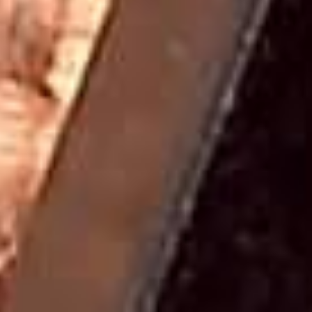
Şifa Çalışmaları
Shungite taşı kolye, meditasyon ve şifa çalışmalarında
sıkça tercih edilen bir aksesuardır. Taşın enerjisi, zihinsel
berraklık ve iç huzur sağladığına inanılır. Shungite taşının
titreşimleri, negatif enerjilerden arınmanıza ve ruhsal
denge sağlamanıza yardımcı olabilir. Meditasyon sırasında
shungite taşı kolye kullanarak, enerji akışını daha yoğun
hissedebilir ve ruhsal gelişim sağlayabilirsiniz.
Shungite taşı
, içerisinde bulunan fuleren adı verilen
bileşikler sayesinde elektromanyetik alanları absorbe
edebilme özelliğine sahiptir. Bu özelliği nedeniyle, shungite
taşı kolyenin kullanıcıları, günlük hayatta maruz kaldıkları
elektromanyetik radyasyondan korunmalarına yardımcı
olabileceğine inanmaktadır. Ayrıca, shungite taşının negatif
enerjiyi emme ve pozitif enerjiyi yayma özelliği olduğuna