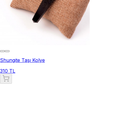
Shungite Taşı Kolye
310 TL
Shungite Taşı Kolye
Shungite taşı kolye, doğal taş aksesuarlarının mistik ve
şifalı dünyasında önemli bir yere sahiptir. Bu taş,
milyonlarca yıl önce oluşmuş ve nadir bulunan mineraller