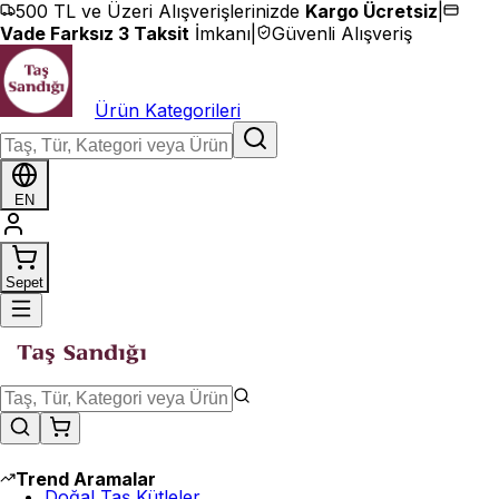
İçeriğe geç
500 TL ve Üzeri Alışverişlerinizde
Kargo Ücretsiz
|
Vade Farksız 3 Taksit
İmkanı
|
Güvenli Alışveriş
Ürün Kategorileri
EN
Sepet
Trend Aramalar
Doğal Taş Kütleler