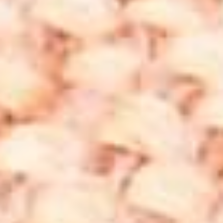
sayede stresin hafifletilmesine, ruhsal dengeye
ulaşılmasına yardımcı olduğu düşünülmektedir. Ayrıca,
bazıları şungit taşının zihin açıklığı sağladığını,
odaklanmayı artırdığını ve genel olarak zihinsel netlik
kazandırdığını kabul etmektedir. Şungite kolye, bu
faydaların yanı sıra şıklığıyla da günlük yaşamda sıklıkla
tercih edilen bir takı parçası olma özelliği taşır.
Shungite Taşı Nedir?
Shungite taşı, Rusya’nın Karelya bölgesinde bulunan,
yüksek karbon içeriği ile tanınan bir mineraldir. Adını
çıkarıldığı Shunga köyünden almıştır. Yaklaşık 2 milyar yıl
önce oluştuğu düşünülen shungite taşı, yüksek oranda
fullerene içerir. Bu taş, siyah rengi ve parlak yüzeyi ile
hemen tanınabilir. Shungite taşının, elektromanyetik