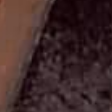
inanılır. Bu nedenle, kolyenin kullanıcıları, ruhsal denge ve
zindeliklerini arttırdığına inanmaktadır.
Shungite Taşı Kolye Nasıl Kullanılır?
Shungite taşı kolyeyi kullanmak oldukça basittir. Kolyeyi
boynunuza takarak günlük hayatınıza devam edebilirsiniz.
Bazı kişiler, kolyenin etkilerini arttırmak için direkt cilde
temas ettirmeyi tercih edebilirler. Ancak, kolyenin etkileri
kişiden kişiye değişebileceği için herkesin deneyimleri farklı
olabilir.
Shungite Taşı Kolye Seçerken Nelere Dikkat
Edilmelidir?
Eğer bir shungite taşı kolye satın almayı düşünüyorsanız,
dikkat etmeniz gereken bazı noktalar bulunmaktadır.