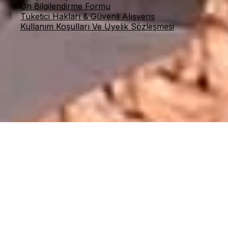
Ön Bilgilendirme Formu
Tüketici Hakları & Güvenli Alışveriş
Kullanım Koşulları Ve Üyelik Sözleşmesi
© 2026 Taş Sandığı — Tüm hakları saklıdır.
BİZİ TAKİP EDİN: