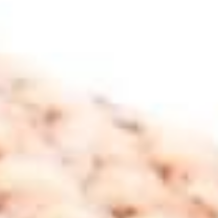
azalttığı, aynı zamanda bedensel canlılığı desteklediği
yönünde de yaygın düşünceler vardır. Kolye formunda
taşındığında kişinin enerjisiyle daha uyumlu hale geldiği ve
ruhsal dengeyi güçlendirdiği kabul edilmektedir. Zarif ve
sade tasarımıyla günlük kullanıma uygun olan şungit
kolye, hem estetik bir aksesuar hem de spiritüel bir denge
unsuru olarak değer görmektedir. Taş Sandığı’nın özenle
hazırladığı şungit kolyelerin, hem şıklık hem de manevi
anlamda kullanıcıya katkı sunduğu bilinmektedir. Shungite
Kolye, son yıllarda hem estetik hem de olası faydaları ile
dikkat çeken bir takı olarak öne çıkmaktadır. Şungit taşı,
tarih boyunca pek çok kültür tarafından değerli kabul
edilen ve çeşitli enerjik özelliklere sahip olduğuna inanılan
bir taş olarak bilinir. Bu taşın, özellikle negatif enerjilerden
korunma ve çevresel zararlardan arınma konusunda
faydalı olduğuna dair yaygın bir inanç vardır. Şungitin,
bedenin doğal enerjisiyle uyum içinde çalıştığı ve bu