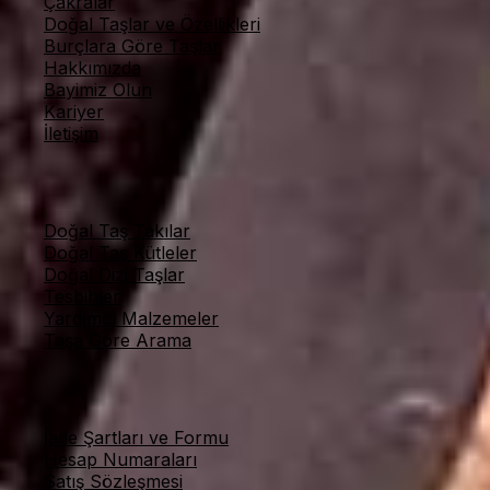
Çakralar
Doğal Taşlar ve Özellikleri
Burçlara Göre Taşlar
Hakkımızda
Bayimiz Olun
Kariyer
İletişim
Kategoriler
Doğal Taş Takılar
Doğal Taş Kütleler
Doğal Dizi Taşlar
Tesbihler
Yardımcı Malzemeler
Taşa Göre Arama
Online Alışveriş
İade Şartları ve Formu
Hesap Numaraları
Satış Sözleşmesi