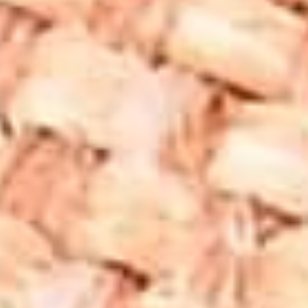
Shungite taşı kolye modelleri, farklı tasarım ve stil
seçenekleri ile geniş bir yelpaze sunar. Minimalist
tasarımlar arayanlar için, sade bir shungite taşı kolye tercih
edilebilirken, daha gösterişli modeller için fasetli kesim
taşlar ve metal detaylarla süslenmiş kolyeler mevcuttur.
Oval, yuvarlak ve damla kesim shungite taşları, kolye
tasarımlarında sıkça kullanılır. Shungite taşının siyah rengi,
gümüş ve altın metallerle mükemmel bir uyum sağlar,
böylece hem günlük kullanım hem de özel günler için ideal
bir takı seçeneği sunar.
Shungite Taşı Kolye Fiyatları
Shungite taşı kolye fiyatları, kullanılan taşın kalitesi,
tasarım detayları ve işçiliğe göre değişkenlik gösterebilir. El
yapımı ve özel tasarım kolyeler genellikle daha yüksek