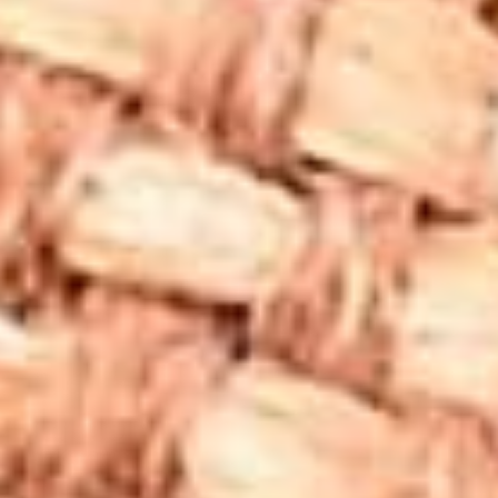
düşünülmektedir.
Shungite Taşı Kolye Nasıl Kullanılır?
Shungite taşı kolye, günlük yaşamda kolaylıkla
kullanılabilecek bir aksesuardır. Elektromanyetik
alanlardan korunmak isteyen bireyler, özellikle bilgisayar
ve telefon kullanımı yoğun olan kişiler, shungite kolyeyi sık
sık takmayı tercih edebilir. Ruhsal çalışmalar ve meditasyon
sırasında da kullanıldığında, shungite taşının enerjisinin
daha yoğun hissedildiği kabul edilir. Shungite taşı kolyeler,
hem koruyucu bir aksesuar hem de estetik bir takı olarak
tercih edilebilir. Ayrıca, anlamlı bir hediye arayışında
olanlar için de harika bir seçenektir.
Shungite Taşı Kolye Nasıl Temizlenir?