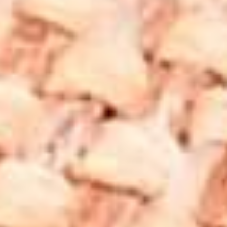
alanlardan koruma sağladığı ve arındırıcı özellikler taşıdığı
kabul edilmektedir. Alternatif şifa yöntemlerinde, negatif
enerjilerden arınmak ve ruhsal dengeyi sağlamak amacıyla
kullanılır.
Shungite Taşı Kolye Nedir?
Shungite taşı, dünya üzerinde sadece Rusya'nın Karelya
bölgesinde bulunan bir mineraldir. Milyonlarca yıl önce
oluşmuş olan bu taş, karbon bazlı bir yapıya sahiptir ve
nadir bulunan tamamen doğal bir mineraldir. Shungite taşı
kolyeleri, bu eşsiz mineralin enerji ve şifa veren
özelliklerinden faydalanmak isteyenler için popüler bir
tercihtir.
Shungite Taşı Kolye Modelleri