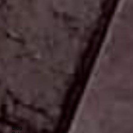
Merkez
-
Osmanağa mah. General Asım Gündüz
caddesi (B) No: 17/B Opera Onur Pasajı Altı Kadıköy/
İstanbul
İstiklal 1
-
Katip Mustafa Çelebi, İstiklal Cd. No:73/A,
34433 Beyoğlu/İstanbul
İstiklal 2
-
Asmalı Mescit, İstiklal Cd. No:148/A,
34433 Beyoğlu/İstanbul
Bahariye
-
Söğütlüçeşme Cd. 64 Kadıköy/İstanbul
Beşiktaş
-
Sinanpaşa Mah. Ortabahçe Cad. No 20
Beşiktaş/İstanbul
Bakırköy
-
Cevizlik, İstanbul Cd. Meydan İş Hanı No
4/2, 34140 Bakırköy/İstanbul
Ayvalık
-
Fevzipaşa Vehbibey Mah. Barbaros Cad.
No:220 Ayvalık/Balıkesir
Eskişehir
-
Hoşnudiye Mah. İsmet İnönü 1 Cd.
No:16/B, 26130 Tepebaşı/Eskişehir
Yardımcı Linkler
Blog