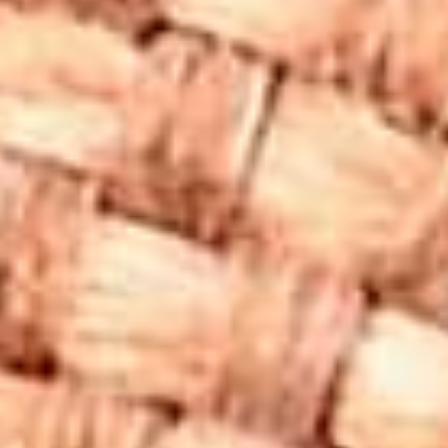
Shungite taşı kolyenizin enerjisini korumak ve yenilemek
için düzenli olarak temizlemeniz önerilir. Doğal taşların
enerjisini temizlemek için birkaç farklı yöntem
bulunmaktadır:
Su ile Temizlik
: Shungite taşı, suya dayanıklı bir taştır.
Akan suyun altında birkaç dakika tutarak taşın negatif
enerjilerden arınmasına yardımcı olabilirsiniz. Ancak,
uzun süre suya maruz bırakmaktan kaçınılmalıdır.
Tütsü ile Arındırma
: Adaçayı, palo santo veya lavanta
tütsüsü kullanarak, kolyenizi temizleyebilirsiniz. Tütsü
dumanı, taşın enerjisini arındırmak ve yenilemek için
etkili bir yöntemdir.
Ay Işığında Bekletme
: Dolunay zamanı, shungite
taşınızı bir gece boyunca ay ışığında bekletmek,
enerjisini yenilemek için tercih edilebilir.