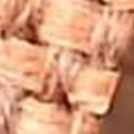
Shungite Taşı Kolye Fiyatları Nelerdir?
Shungite taşı kolye fiyatları, taşın kalitesi, tasarım detayları
ve kullanılan metalin türüne bağlı olarak değişir. Daha
kaliteli ve saf shungite taşları, genellikle daha yüksek fiyat
aralıklarında yer alır. El yapımı ve özel tasarım kolyeler,
standart seri üretim kolyelere göre daha pahalı olabilir.
Kullanılan gümüş veya altın aksesuarlar da fiyat üzerinde
belirleyici rol oynar.
Shungite Taşı Kolye Kimler İçin
Uygundur?
Shungite taşı kolye, elektromanyetik alanlara maruz kalan,
stresli bir yaşam tarzına sahip olan ve ruhsal denge