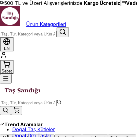
İçeriğe geç
500 TL ve Üzeri Alışverişlerinizde
Kargo Ücretsiz
|
Vade
Ürün Kategorileri
EN
Sepet
Trend Aramalar
Doğal Taş Kütleler
Doğal Dizi Taşlar