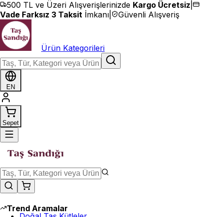
İçeriğe geç
500 TL ve Üzeri Alışverişlerinizde
Kargo Ücretsiz
|
Vade Farksız 3 Taksit
İmkanı
|
Güvenli Alışveriş
Ürün Kategorileri
EN
Sepet
Trend Aramalar
Doğal Taş Kütleler