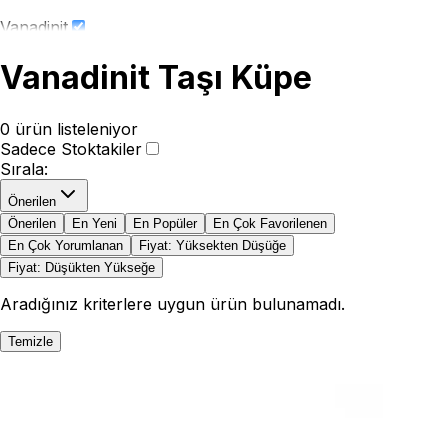
Vanadinit
Vanadinit Taşı Küpe
0
ürün listeleniyor
Sadece Stoktakiler
Sırala
:
Önerilen
Önerilen
En Yeni
En Popüler
En Çok Favorilenen
En Çok Yorumlanan
Fiyat: Yüksekten Düşüğe
Fiyat: Düşükten Yükseğe
Aradığınız kriterlere uygun ürün bulunamadı.
Temizle
Vanadinit Taşı Küpe