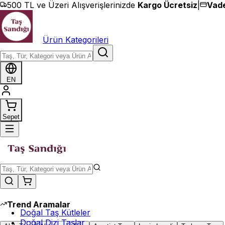
İçeriğe geç
500 TL ve Üzeri Alışverişlerinizde
Kargo Ücretsiz
|
Vade
Ürün Kategorileri
EN
Sepet
Trend Aramalar
Doğal Taş Kütleler
Doğal Dizi Taşlar