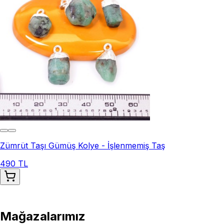
Zümrüt Taşı Gümüş Kolye - İşlenmemiş Taş
490 TL
Mağazalarımız