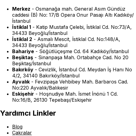
Merkez
-
Osmanağa mah. General Asım Gündüz
caddesi (B) No: 17/B Opera Onur Pasajı Altı Kadıköy/
İstanbul
İstiklal 1
-
Katip Mustafa Çelebi, İstiklal Cd. No:73/A,
34433 Beyoğlu/İstanbul
İstiklal 2
-
Asmalı Mescit, İstiklal Cd. No:148/A,
34433 Beyoğlu/İstanbul
Bahariye
-
Söğütlüçeşme Cd. 64 Kadıköy/İstanbul
Beşiktaş
-
Sinanpaşa Mah. Ortabahçe Cad. No 20
Beşiktaş/İstanbul
Bakırköy
-
Cevizlik, İstanbul Cd. Meydan İş Hanı No
4/2, 34140 Bakırköy/İstanbul
Ayvalık
-
Fevzipaşa Vehbibey Mah. Barbaros Cad.
No:220 Ayvalık/Balıkesir
Eskişehir
-
Hoşnudiye Mah. İsmet İnönü 1 Cd.
No:16/B, 26130 Tepebaşı/Eskişehir
Yardımcı Linkler
Blog
Çakralar