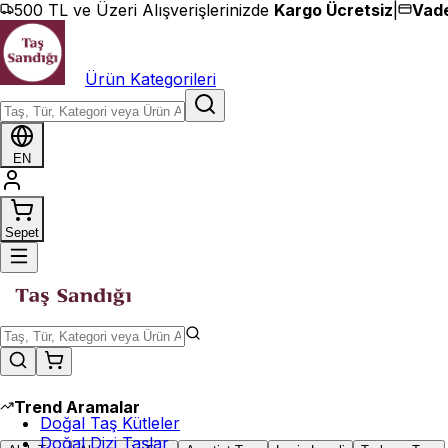
İçeriğe geç
500 TL ve Üzeri Alışverişlerinizde
Kargo Ücretsiz
|
Vade
Ürün Kategorileri
EN
Sepet
Trend Aramalar
Doğal Taş Kütleler
Doğal Dizi Taşlar