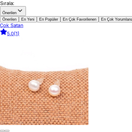
Sırala
:
Önerilen
Önerilen
En Yeni
En Popüler
En Çok Favorilenen
En Çok Yorumlan
Çok Satan
5.0
(
1
)