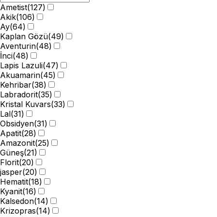
Ametist
(
127
)
Akik
(
106
)
Ay
(
64
)
Kaplan Gözü
(
49
)
Aventurin
(
48
)
İnci
(
48
)
Lapis Lazuli
(
47
)
Akuamarin
(
45
)
Kehribar
(
38
)
Labradorit
(
35
)
Kristal Kuvars
(
33
)
Lal
(
31
)
Obsidyen
(
31
)
Apatit
(
28
)
Amazonit
(
25
)
Güneş
(
21
)
Florit
(
20
)
jasper
(
20
)
Hematit
(
18
)
Kyanit
(
16
)
Kalsedon
(
14
)
Krizopras
(
14
)