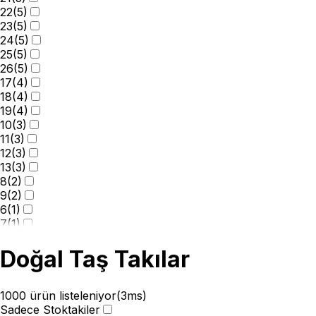
22
(
5
)
23
(
5
)
24
(
5
)
25
(
5
)
26
(
5
)
17
(
4
)
18
(
4
)
19
(
4
)
10
(
3
)
11
(
3
)
12
(
3
)
13
(
3
)
8
(
2
)
9
(
2
)
6
(
1
)
7
(
1
)
Doğal Taş Takılar
1000
ürün listeleniyor
(
3
ms)
Sadece Stoktakiler