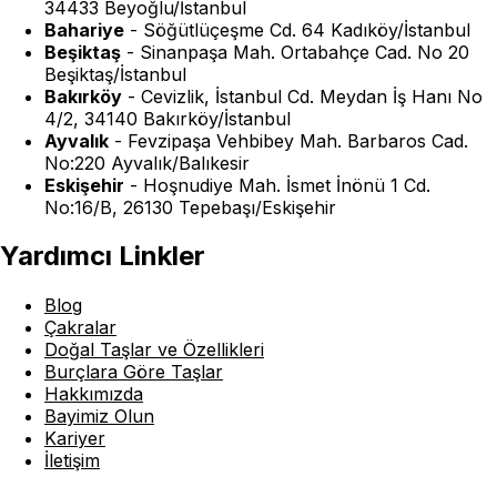
34433 Beyoğlu/İstanbul
Bahariye
-
Söğütlüçeşme Cd. 64 Kadıköy/İstanbul
Beşiktaş
-
Sinanpaşa Mah. Ortabahçe Cad. No 20
Beşiktaş/İstanbul
Bakırköy
-
Cevizlik, İstanbul Cd. Meydan İş Hanı No
4/2, 34140 Bakırköy/İstanbul
Ayvalık
-
Fevzipaşa Vehbibey Mah. Barbaros Cad.
No:220 Ayvalık/Balıkesir
Eskişehir
-
Hoşnudiye Mah. İsmet İnönü 1 Cd.
No:16/B, 26130 Tepebaşı/Eskişehir
Yardımcı Linkler
Blog
Çakralar
Doğal Taşlar ve Özellikleri
Burçlara Göre Taşlar
Hakkımızda
Bayimiz Olun
Kariyer
İletişim