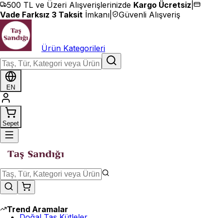
İçeriğe geç
500 TL ve Üzeri Alışverişlerinizde
Kargo Ücretsiz
|
Vade Farksız 3 Taksit
İmkanı
|
Güvenli Alışveriş
Ürün Kategorileri
EN
Sepet
Trend Aramalar
Doğal Taş Kütleler