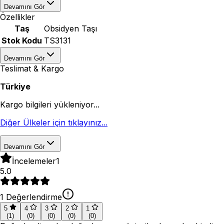
Devamını Gör
Özellikler
Taş
Obsidyen Taşı
Stok Kodu
TS3131
Devamını Gör
Teslimat & Kargo
Türkiye
Kargo bilgileri yükleniyor...
Diğer Ülkeler için tıklayınız...
Devamını Gör
İncelemeler
1
5.0
1
Değerlendirme
5
4
3
2
1
(
1
)
(
0
)
(
0
)
(
0
)
(
0
)