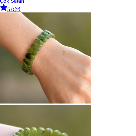
Çok Satan
5.0
(
2
)