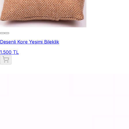
Desenli Kore Yeşimi Bileklik
1.500 TL
Yeşim Taşı Bileklik
Yeşim taşı bileklik
, doğal ve estetik görünümüyle dikkat
çeken bir takı türüdür. Taş Sandığı'nın koleksiyonunda yer
alan yeşim taşı bileklikler, özenle seçilmiş ve işlenmiş doğal
taşlardan üretilmektedir. Yeşim taşı, binlerce yıldır farklı
kültürlerde şifalı ve koruyucu özellikleriyle bilinir.