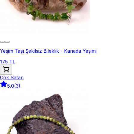
Yeşim Taşı Şekilsiz Bileklik - Kanada Yeşimi
175 TL
Çok Satan
5.0
(
3
)