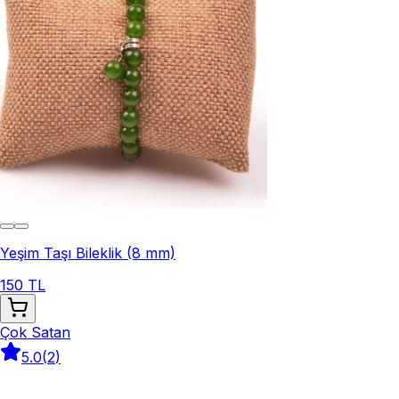
Yeşim Taşı Bileklik (8 mm)
150 TL
Çok Satan
5.0
(
2
)