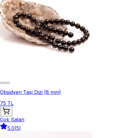
Obsidyen Taşı Dizi (8 mm)
75 TL
Çok Satan
5.0
(
5
)