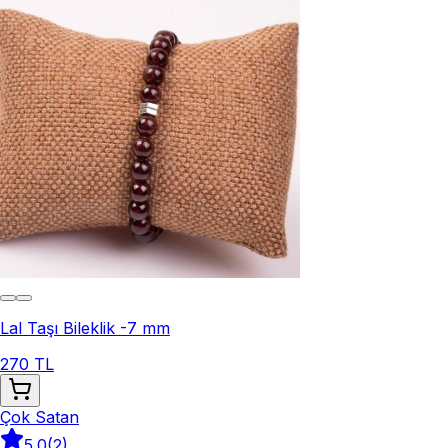
Lal Taşı Bileklik -7 mm
270 TL
Çok Satan
5.0
(
2
)