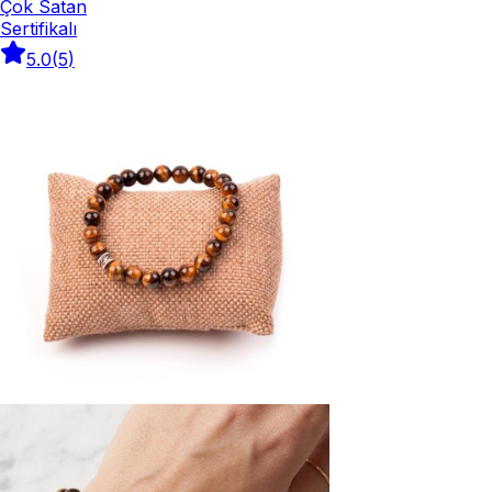
Çok Satan
Sertifikalı
5.0
(
5
)