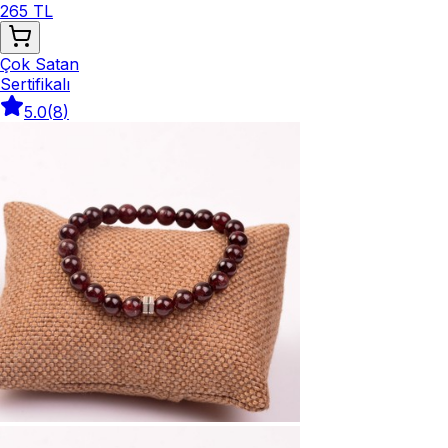
265 TL
Çok Satan
Sertifikalı
5.0
(
8
)