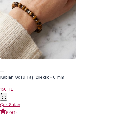
Kaplan Gözü Taşı Bileklik - 8 mm
150 TL
Çok Satan
5.0
(
1
)