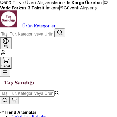
İçeriğe geç
500 TL ve Üzeri Alışverişlerinizde
Kargo Ücretsiz
|
Vade Farksız 3 Taksit
İmkanı
|
Güvenli Alışveriş
Ürün Kategorileri
EN
Sepet
Trend Aramalar
Doğal Taş Kütleler