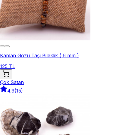
Kaplan Gözü Taşı Bileklik ( 6 mm )
125 TL
Çok Satan
4.9
(
15
)