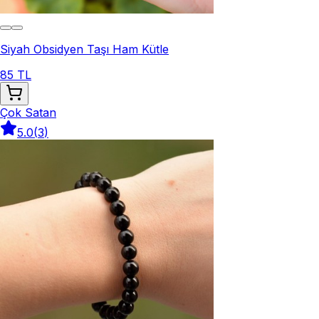
Siyah Obsidyen Taşı Ham Kütle
85 TL
Çok Satan
5.0
(
3
)