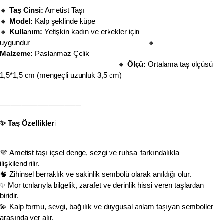
🔸 
Taş Cinsi:
 Ametist Taşı
🔸 
Model:
 Kalp şeklinde küpe
🔸 
Kullanım:
 Yetişkin kadın ve erkekler için 
uygundur                                                            
🔸 
Malzeme:
 Paslanmaz Çelik                                   
🔸 
Ölçü:
 Ortalama taş ölçüsü 
1,5*1,5 cm (mengeçli uzunluk 3,5 cm)
───────────────
✨ Taş Özellikleri
💜 Ametist taşı içsel denge, sezgi ve ruhsal farkındalıkla 
ilişkilendirilir.
🧠 Zihinsel berraklık ve sakinlik sembolü olarak anıldığı olur.
✨ Mor tonlarıyla bilgelik, zarafet ve derinlik hissi veren taşlardan 
biridir.
💫 Kalp formu, sevgi, bağlılık ve duygusal anlam taşıyan semboller 
arasında yer alır.