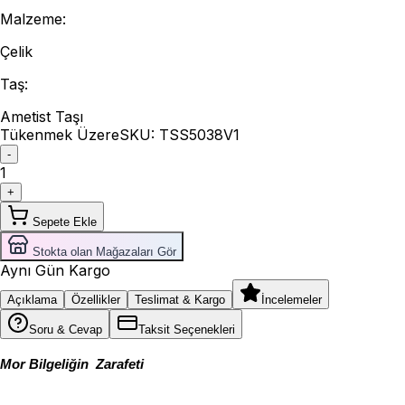
Malzeme
:
Çelik
Taş
:
Ametist Taşı
Tükenmek Üzere
SKU:
TSS5038V1
-
1
+
Sepete Ekle
Stokta olan Mağazaları Gör
Aynı Gün Kargo
Açıklama
Özellikler
Teslimat & Kargo
İncelemeler
Soru & Cevap
Taksit Seçenekleri
Mor Bilgeliğin  Zarafeti