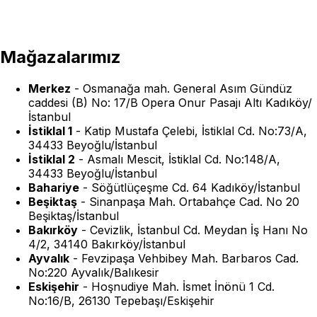
Mağazalarımız
Merkez
-
Osmanağa mah. General Asım Gündüz
caddesi (B) No: 17/B Opera Onur Pasajı Altı Kadıköy/
İstanbul
İstiklal 1
-
Katip Mustafa Çelebi, İstiklal Cd. No:73/A,
34433 Beyoğlu/İstanbul
İstiklal 2
-
Asmalı Mescit, İstiklal Cd. No:148/A,
34433 Beyoğlu/İstanbul
Bahariye
-
Söğütlüçeşme Cd. 64 Kadıköy/İstanbul
Beşiktaş
-
Sinanpaşa Mah. Ortabahçe Cad. No 20
Beşiktaş/İstanbul
Bakırköy
-
Cevizlik, İstanbul Cd. Meydan İş Hanı No
4/2, 34140 Bakırköy/İstanbul
Ayvalık
-
Fevzipaşa Vehbibey Mah. Barbaros Cad.
No:220 Ayvalık/Balıkesir
Eskişehir
-
Hoşnudiye Mah. İsmet İnönü 1 Cd.
No:16/B, 26130 Tepebaşı/Eskişehir