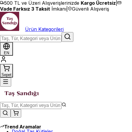
İçeriğe geç
500 TL ve Üzeri Alışverişlerinizde
Kargo Ücretsiz
|
Vade Farksız 3 Taksit
İmkanı
|
Güvenli Alışveriş
Ürün Kategorileri
EN
Sepet
Trend Aramalar
Doğal Taş Kütleler