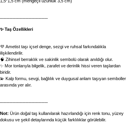
1,5*1,5 cm (mengeçli uzunluk 3,5 cm)
───────────────
✨ Taş Özellikleri
💜 Ametist taşı içsel denge, sezgi ve ruhsal farkındalıkla 
ilişkilendirilir.
🧠 Zihinsel berraklık ve sakinlik sembolü olarak anıldığı olur.
✨ Mor tonlarıyla bilgelik, zarafet ve derinlik hissi veren taşlardan 
biridir.
💫 Kalp formu, sevgi, bağlılık ve duygusal anlam taşıyan semboller 
arasında yer alır.
───────────────
Not:
 Ürün doğal taş kullanılarak hazırlandığı için renk tonu, yüzey 
dokusu ve şekil detaylarında küçük farklılıklar görülebilir.