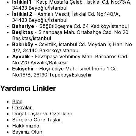
İstiklal 1
-
Katip Mustafa Çelebi, İstiklal Cd. No:73/A,
34433 Beyoğlu/İstanbul
İstiklal 2
-
Asmalı Mescit, İstiklal Cd. No:148/A,
34433 Beyoğlu/İstanbul
Bahariye
-
Söğütlüçeşme Cd. 64 Kadıköy/İstanbul
Beşiktaş
-
Sinanpaşa Mah. Ortabahçe Cad. No 20
Beşiktaş/İstanbul
Bakırköy
-
Cevizlik, İstanbul Cd. Meydan İş Hanı No
4/2, 34140 Bakırköy/İstanbul
Ayvalık
-
Fevzipaşa Vehbibey Mah. Barbaros Cad.
No:220 Ayvalık/Balıkesir
Eskişehir
-
Hoşnudiye Mah. İsmet İnönü 1 Cd.
No:16/B, 26130 Tepebaşı/Eskişehir
Yardımcı Linkler
Blog
Çakralar
Doğal Taşlar ve Özellikleri
Burçlara Göre Taşlar
Hakkımızda
Bayimiz Olun