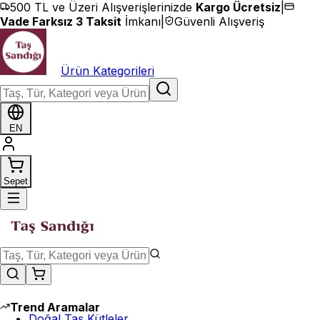
İçeriğe geç
500 TL ve Üzeri Alışverişlerinizde
Kargo Ücretsiz
|
Vade Farksız 3 Taksit
İmkanı
|
Güvenli Alışveriş
Ürün Kategorileri
EN
Sepet
Trend Aramalar
Doğal Taş Kütleler