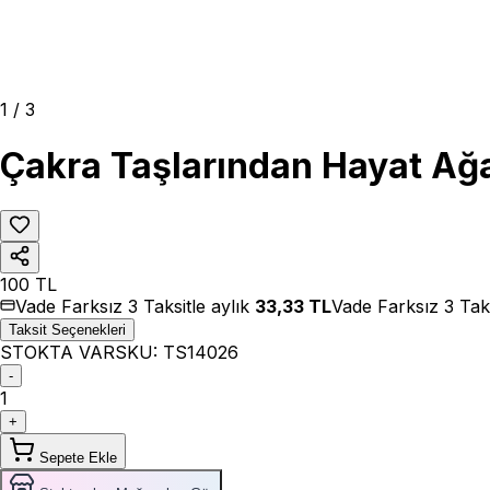
1
/
3
Çakra Taşlarından Hayat Ağa
100
TL
Vade Farksız 3 Taksitle aylık
33,33
TL
Vade Farksız 3 Tak
Taksit Seçenekleri
STOKTA VAR
SKU:
TS14026
-
1
+
Sepete Ekle