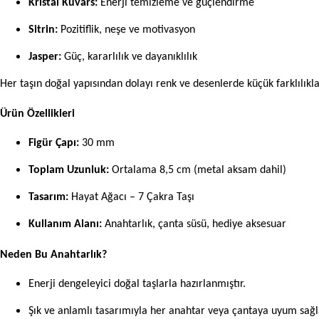
Kristal Kuvars:
Enerji temizleme ve güçlendirme
Sitrin:
Pozitiflik, neşe ve motivasyon
Jasper:
Güç, kararlılık ve dayanıklılık
Her taşın doğal yapısından dolayı renk ve desenlerde küçük farklılıklar
Ürün Özellikleri
Figür Çapı:
30 mm
Toplam Uzunluk:
Ortalama 8,5 cm (metal aksam dahil)
Tasarım:
Hayat Ağacı – 7 Çakra Taşı
Kullanım Alanı:
Anahtarlık, çanta süsü, hediye aksesuar
Neden Bu Anahtarlık?
Enerji dengeleyici doğal taşlarla hazırlanmıştır.
Şık ve anlamlı tasarımıyla her anahtar veya çantaya uyum sağl