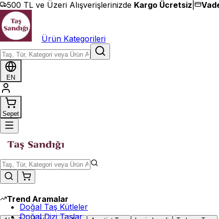
İçeriğe geç
500 TL ve Üzeri Alışverişlerinizde
Kargo Ücretsiz
|
Vade
Ürün Kategorileri
EN
Sepet
Trend Aramalar
Doğal Taş Kütleler
Doğal Dizi Taşlar