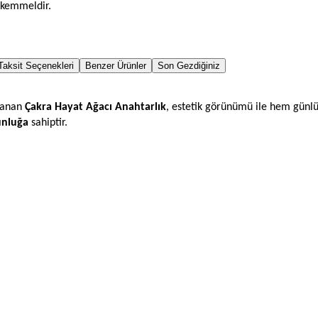
ükemmeldir.
Taksit Seçenekleri
Benzer Ürünler
Son Gezdiğiniz
rlanan
Çakra Hayat Ağacı Anahtarlık
, estetik görünümü ile hem günl
unluğa
sahiptir.