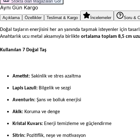
Stokta olan Mağazaları Gör
Aynı Gün Kargo
Açıklama
Özellikler
Teslimat & Kargo
İncelemeler
Soru & 
Doğal taşların enerjisini her an yanında taşımak isteyenler için tasa
Anahtarlık ucu metal aksamıyla birlikte
ortalama toplam 8,5 cm uz
Kullanılan 7 Doğal Taş
Ametist:
Sakinlik ve stres azaltma
Lapis Lazuli:
Bilgelik ve sezgi
Aventurin:
Şans ve bolluk enerjisi
Akik:
Koruma ve denge
Kristal Kuvars:
Enerji temizleme ve güçlendirme
Sitrin:
Pozitiflik, neşe ve motivasyon