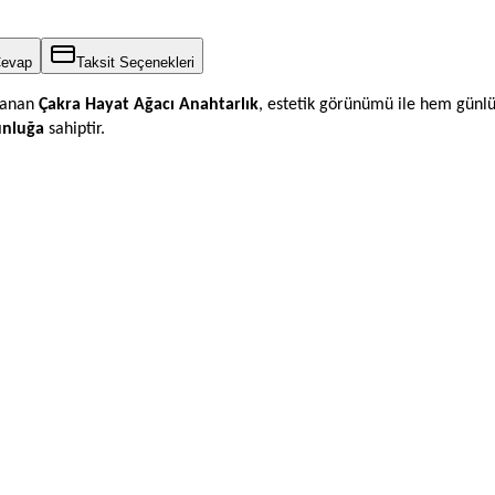
Cevap
Taksit Seçenekleri
rlanan
Çakra Hayat Ağacı Anahtarlık
, estetik görünümü ile hem günl
unluğa
sahiptir.